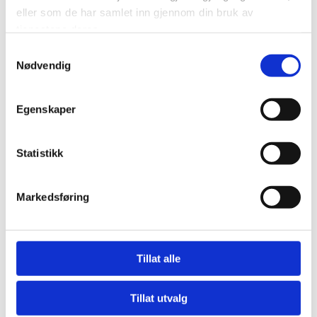
elektriker som opptrer profesjonelt, og som er en
eller som de har samlet inn gjennom din bruk av
pålitelig og kunnskapsrik partner. Vi verdsetter god og
tjenestene deres.
tydelig kommunikasjon gjennom alle våre prosjekter,
Samtykkevalg
fra start til slutt.
Nødvendig
Egenskaper
Statistikk
Kvalitet i alle ledd
Det dukker stadig opp ny teknologi i
Markedsføring
elektrikerbransjen, derfor er det viktig for oss og våre
kunder at vi holder oss oppdatert. På denne måten
kan vi levere smarte løsninger av høy kvalitet –
Tillat alle
effektivt og til en konkurransedyktig pris.
Tillat utvalg