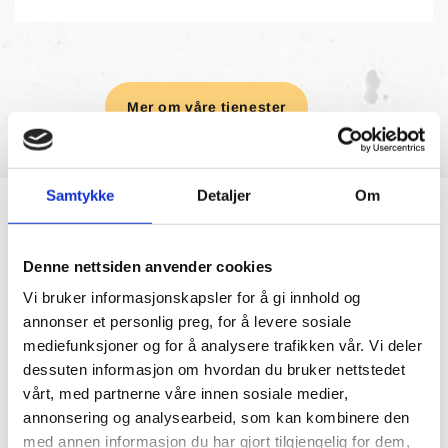
Mer om våre tjenester
Samtykke
Detaljer
Om
Hvorfor skal du velge oss?
Denne nettsiden anvender cookies
Vi bruker informasjonskapsler for å gi innhold og
annonser et personlig preg, for å levere sosiale
mediefunksjoner og for å analysere trafikken vår. Vi deler
dessuten informasjon om hvordan du bruker nettstedet
En pålitelig samarbeidspartner
vårt, med partnerne våre innen sosiale medier,
annonsering og analysearbeid, som kan kombinere den
Vi vet hvor viktig det er for våre kunder å ha en
med annen informasjon du har gjort tilgjengelig for dem,