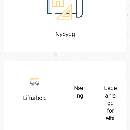
Nybygg
Næri
Lade
ng
anle
Liftarbeid
gg
for
elbil